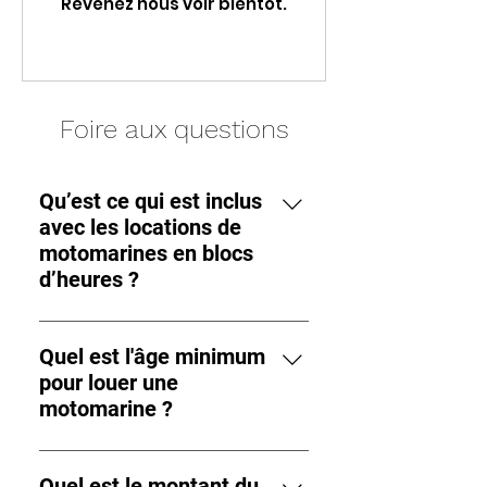
Revenez nous voir bientôt.
Foire aux questions
Qu’est ce qui est inclus
avec les locations de
motomarines en blocs
d’heures ?
Les vestes de sauvetage et
l’essence est inclus.
Quel est l'âge minimum
pour louer une
motomarine ?
18 ans et +
Quel est le montant du